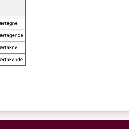
ærtagne
ærtagende
ærtakne
ærtakende