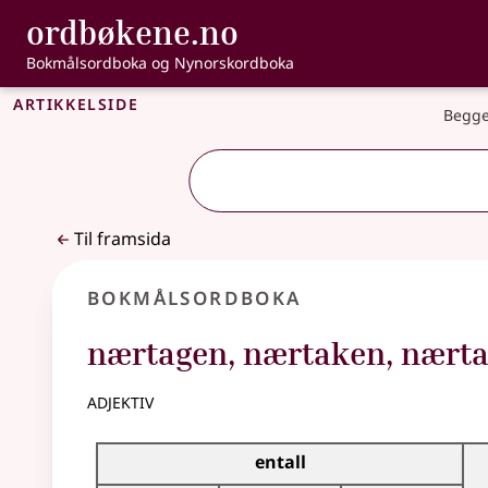
, Bokmålsordbo
ordbøkene.no
Gå til hovudinnhald
Tilgjenge
Bokmålsordboka og Nynorskordboka
Artikkelside
Begge
Til framsida
Bokmålsordboka
nærtagen
,
nærtaken
,
nært
adjektiv
Bøyingstabell for dette adjektivet
entall