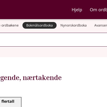
ka og Nynorskordboka
Hjelp
Om ord
 ordbøkene
Bokmålsordboka
Nynorskordboka
Avanser
agende
,
nærtakende
flertall