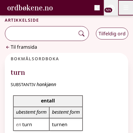
, Bokmålsordboka og N
ordbøkene.no
Nettsi
NN
Men
Gå til hovudinnhald
Tilgjenge
Bokmålsordboka og Nynorskordboka
Artikkelside
Tilfeldig ord
Til framsida
Bokmålsordboka
turn
substantiv
hankjønn
Bøyingstabell for dette substantivet
entall
ubestemt form
bestemt form
en
turn
turnen