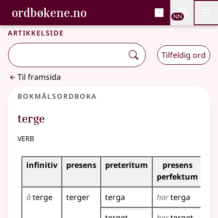
, Bokmålsordboka og N
ordbøkene.no
Nettsi
NN
Men
Gå til hovudinnhald
Tilgjenge
Bokmålsordboka og Nynorskordboka
Artikkelside
Tilfeldig ord
Til framsida
Bokmålsordboka
terge
verb
Bøyingstabell for dette verbet
infinitiv
presens
preteritum
presens
im
perfektum
å
terge
terger
terga
har
terga
te
terget
har
terget