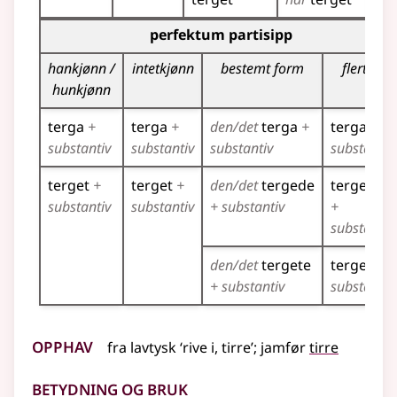
Bøyingstabell for dette verbet (partisippformer)
perfektum partisipp
hankjønn /
intetkjønn
bestemt form
flertall
hunkjønn
terga
+
terga
+
den/det
terga
+
terga
+
substantiv
substantiv
substantiv
substantiv
terget
+
terget
+
den/det
tergede
tergede
substantiv
substantiv
+ substantiv
+
substantiv
den/det
tergete
tergete
+
+ substantiv
substantiv
Opphav
fra
lavtysk
‘rive i, tirre’
;
jamfør
tirre
Betydning og bruk