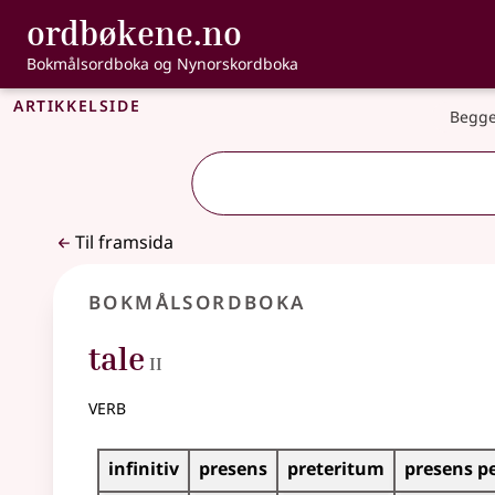
, Bokmålsordbo
ordbøkene.no
Gå til hovudinnhald
Tilgjenge
Bokmålsordboka og Nynorskordboka
Artikkelside
Begge
Til framsida
Bokmålsordboka
2
tale
II
verb
Bøyingstabell for dette verbet
infinitiv
presens
preteritum
presens p