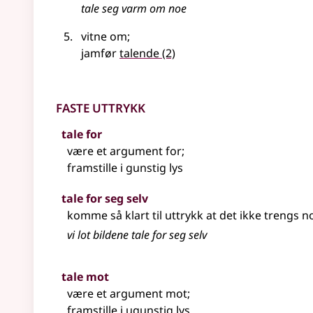
tale
seg varm om noe
vitne om
;
jamfør
talende
(2)
Faste uttrykk
tale for
være et argument for
;
framstille i gunstig lys
tale for seg selv
komme så klart til uttrykk at det ikke trengs
vi lot bildene tale for seg selv
tale mot
være et argument mot
;
framstille i ugunstig lys