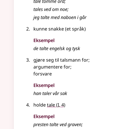
tale
tomme ord
;
tales
ved om noe
;
jeg talte med naboen i går
kunne snakke (et språk)
Eksempel
de talte engelsk og tysk
gjøre seg til talsmann for
;
argumentere for
;
forsvare
Eksempel
han taler vår sak
1
holde
tale
(
I
, 4)
Eksempel
presten talte ved graven
;