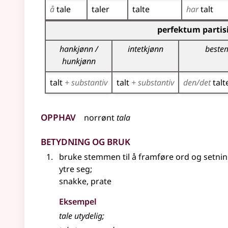
å
tale
taler
talte
har
talt
Bøyingstabell for dette verbet (partisippformer
perfektum partis
hankjønn /
intetkjønn
beste
hunkjønn
talt
+ substantiv
talt
+ substantiv
den/det
talt
Opphav
norrønt
tala
Betydning og bruk
bruke stemmen til å framføre ord og setni
ytre seg
;
snakke, prate
Eksempel
tale utydelig
;