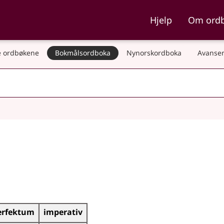
ka og Nynorskordboka
Hjelp
Om ord
 ordbøkene
Bokmålsordboka
Nynorskordboka
Avanser
erfektum
imperativ