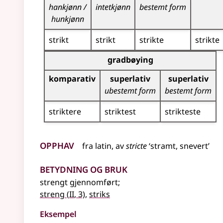
hankjønn /
intetkjønn
bestemt form
hunkjønn
strikt
strikt
strikte
strikte
Bøyingstabell for dette adjektivet (gradbøying)
gradbøying
komparativ
superlativ
superlativ
ubestemt form
bestemt form
striktere
striktest
strikteste
Opphav
fra
latin
, av
stricte
‘stramt, snevert’
Betydning og bruk
strengt gjennomført
;
2
streng
(
II
, 3)
,
striks
Eksempel