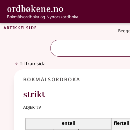
, Bokmålsordbo
ordbøkene.no
Gå til hovudinnhald
Tilgjenge
Bokmålsordboka og Nynorskordboka
Artikkelside
Begge
Til framsida
Bokmålsordboka
strikt
adjektiv
Bøyingstabell for dette adjektivet
entall
flertall