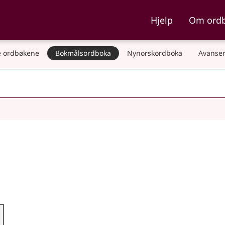
ka og Nynorskordboka
Hjelp
Om ord
 ordbøkene
Bokmålsordboka
Nynorskordboka
Avanser