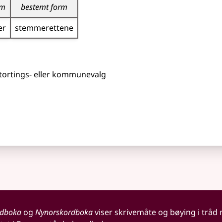
rm
bestemt form
er
stemmerettene
stortings-
eller
kommunevalg
rdboka
og
Nynorskordboka
viser skrivemåte og bøying i tråd