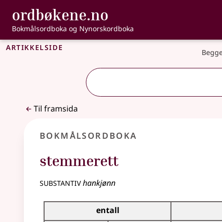
, Bokmålsordbo
ordbøkene.no
Gå til hovudinnhald
Tilgjenge
Bokmålsordboka og Nynorskordboka
Artikkelside
Begge
Til framsida
Bokmålsordboka
stemmerett
substantiv
hankjønn
Bøyingstabell for dette substantivet
entall