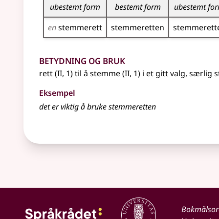
ubestemt form
bestemt form
ubestemt fo
en
stemmerett
stemmeretten
stemmerett
Betydning og bruk
2
2
rett
(
II
, 1)
til å
stemme
(
II
, 1)
i et gitt valg, særlig 
Eksempel
det er viktig å bruke stemmeretten
Bokmålso