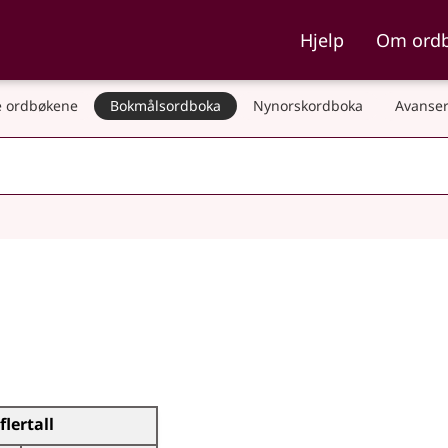
ka og Nynorskordboka
Hjelp
Om ord
 ordbøkene
Bokmålsordboka
Nynorskordboka
Avanser
flertall