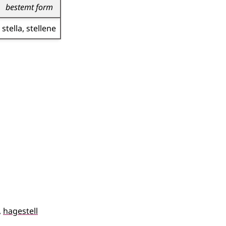
bestemt form
stella
stellene
hagestell