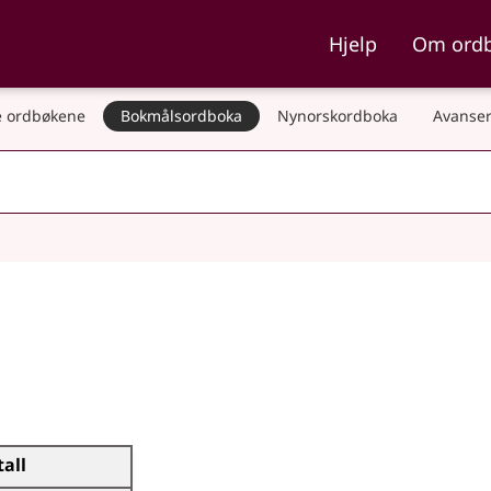
ka og Nynorskordboka
Hjelp
Om ord
 ordbøkene
Bokmålsordboka
Nynorskordboka
Avanser
tall