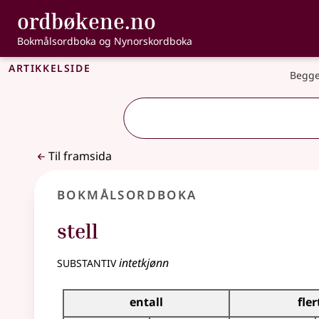
, Bokmålsordbo
ordbøkene.no
Gå til hovudinnhald
Tilgjenge
Bokmålsordboka og Nynorskordboka
Artikkelside
Begge
Til framsida
Bokmålsordboka
stell
substantiv
intetkjønn
Bøyingstabell for dette substantivet
entall
fler