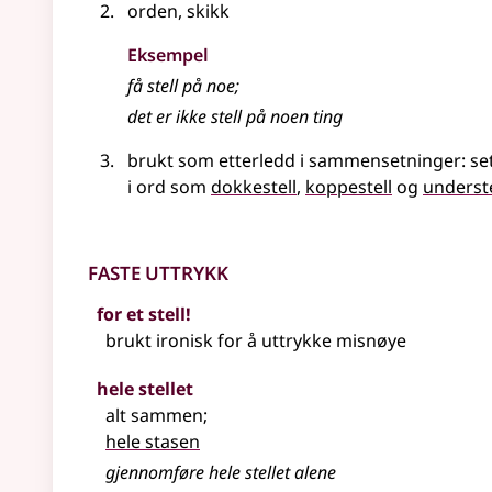
orden, skikk
Eksempel
få
stell
på noe
;
det er ikke
stell
på noen ting
brukt som etterledd i sammensetninger: s
i ord som
dokkestell
,
koppestell
og
underste
Faste uttrykk
for et stell!
brukt ironisk for å uttrykke misnøye
hele stellet
alt sammen
;
hele stasen
gjennomføre hele stellet alene