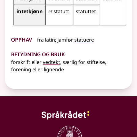
intetkjønn
et
statutt
statuttet
sta
sta
Opphav
fra
latin
;
jamfør
statuere
Betydning og bruk
forskrift eller
vedtekt
, særlig for stiftelse,
forening
eller lignende