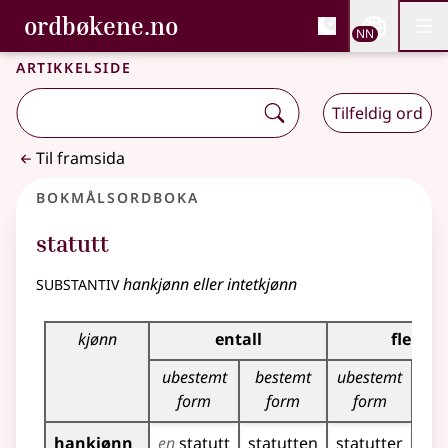
, Bokmålsordboka og N
ordbøkene.no
Nettsi
NN
Men
Gå til hovudinnhald
Tilgjenge
Bokmålsordboka og Nynorskordboka
Artikkelside
Tilfeldig ord
Til framsida
Bokmålsordboka
statutt
substantiv
hankjønn eller intetkjønn
Bøyingstabell for dette substantivet
kjønn
entall
flertall
ubestemt
bestemt
ubestemt
b
form
form
form
hankjønn
en
statutt
statutten
statutter
sta