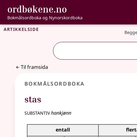
, Bokmålsordbo
ordbøkene.no
Gå til hovudinnhald
Tilgjenge
Bokmålsordboka og Nynorskordboka
Artikkelside
Begge
Til framsida
Bokmålsordboka
stas
substantiv
hankjønn
Bøyingstabell for dette substantivet
entall
flert