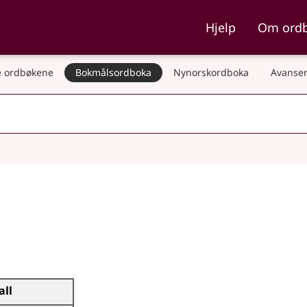
ka og Nynorskordboka
Hjelp
Om ord
 ordbøkene
Bokmålsordboka
Nynorskordboka
Avanser
all