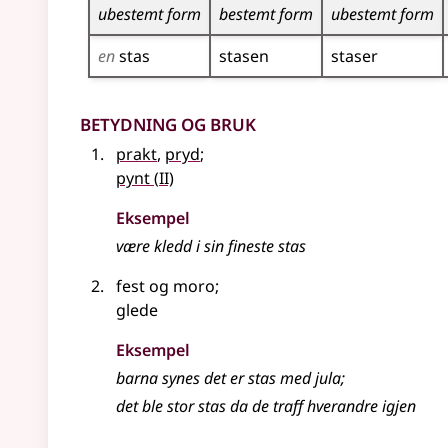
ubestemt form
bestemt form
ubestemt form
en
stas
stasen
staser
Betydning og bruk
prakt
,
pryd
;
2
pynt
(
II)
Eksempel
være kledd i sin fineste
stas
fest og moro
;
glede
Eksempel
barna synes det er
stas
med jula
;
det ble stor
stas
da de traff hverandre igjen