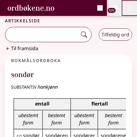
, Bokmålsordboka og N
ordbøkene.no
Nettsi
NN
Men
Gå til hovudinnhald
Tilgjenge
Bokmålsordboka og Nynorskordboka
Artikkelside
Tilfeldig ord
Til framsida
Bokmålsordboka
sondør
substantiv
hankjønn
Bøyingstabell for dette substantivet
entall
flertall
ubestemt
bestemt
ubestemt
bestemt
form
form
form
form
en
sondør
sondøren
sondører
sondørene