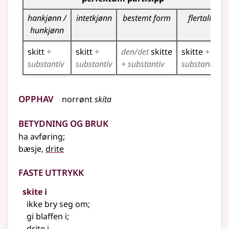
hankjønn /
intetkjønn
bestemt form
flertall
hunkjønn
skitt
+
skitt
+
den/det
skitte
skitte
+
substantiv
substantiv
+ substantiv
substantiv
Opphav
norrønt
skíta
Betydning og bruk
ha avføring
;
bæsje,
drite
Faste uttrykk
skite i
ikke bry seg om
;
gi blaffen i
;
drite i