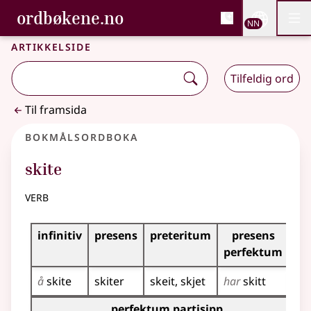
, Bokmålsordboka og N
ordbøkene.no
Nettsi
NN
Men
Gå til hovudinnhald
Tilgjenge
Bokmålsordboka og Nynorskordboka
Artikkelside
Tilfeldig ord
Til framsida
Bokmålsordboka
skite
verb
Bøyingstabell for dette verbet
infinitiv
presens
preteritum
presens
im
perfektum
å
skite
skiter
skeit
skjet
har
skitt
ski
Bøyingstabell for dette verbet (partisippformer)
perfektum partisipp