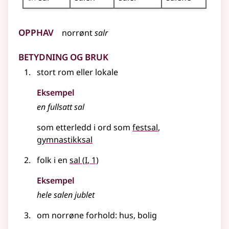
Opphav
norrønt
salr
Betydning og bruk
stort rom eller lokale
Eksempel
en fullsatt sal
som etterledd i ord som
festsal
gymnastikksal
1
folk i en
sal
(
I
, 1)
Eksempel
hele salen jublet
om norrøne forhold
: hus, bolig