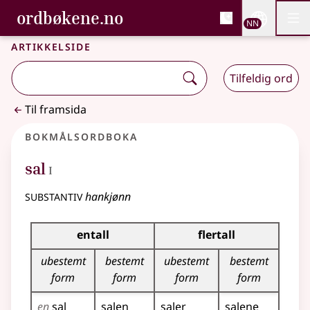
, Bokmålsordboka og N
ordbøkene.no
Nettsi
NN
Men
Gå til hovudinnhald
Tilgjenge
Bokmålsordboka og Nynorskordboka
Artikkelside
Tilfeldig ord
Til framsida
Bokmålsordboka
1
sal
I
substantiv
hankjønn
Bøyingstabell for dette substantivet
entall
flertall
ubestemt
bestemt
ubestemt
bestemt
form
form
form
form
en
sal
salen
saler
salene