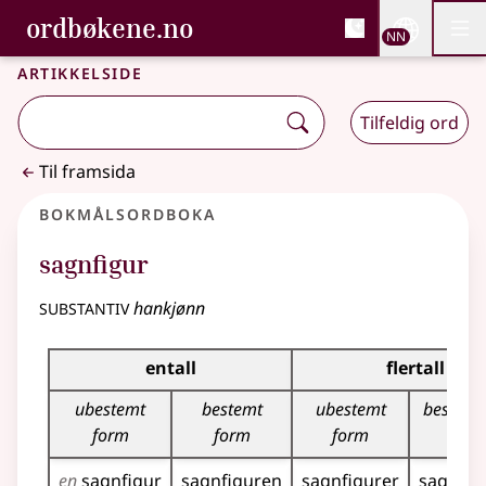
, Bokmålsordboka og N
ordbøkene.no
Nettsi
NN
Men
Gå til hovudinnhald
Tilgjenge
Bokmålsordboka og Nynorskordboka
Artikkelside
Tilfeldig ord
Til framsida
Bokmålsordboka
sagnfigur
substantiv
hankjønn
Bøyingstabell for dette substantivet
entall
flertall
ubestemt
bestemt
ubestemt
bestemt
form
form
form
en
sagnfigur
sagnfiguren
sagnfigurer
sagnfig