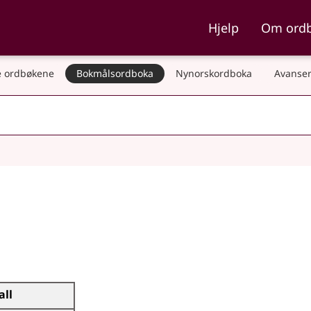
ka og Nynorskordboka
Hjelp
Om ord
 ordbøkene
Bokmålsordboka
Nynorskordboka
Avanser
all