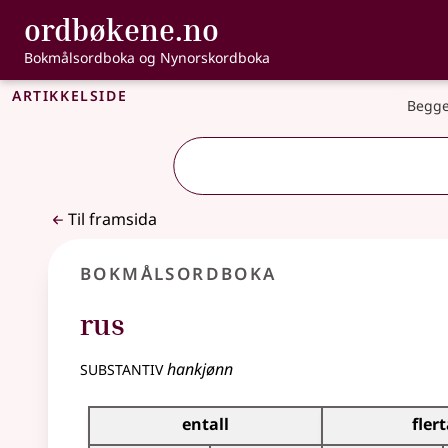
, Bokmålsordbo
ordbøkene.no
Gå til hovudinnhald
Tilgjenge
Bokmålsordboka og Nynorskordboka
Artikkelside
Begge
Til framsida
Bokmålsordboka
rus
substantiv
hankjønn
Bøyingstabell for dette substantivet
entall
flert