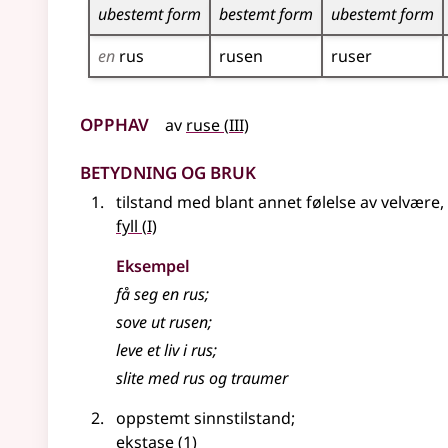
ubestemt form
bestemt form
ubestemt form
en
rus
rusen
ruser
Opphav
3
av
ruse
(
III)
Betydning og bruk
tilstand med blant annet følelse av velvære,
1
fyll
(
I)
Eksempel
få seg en
rus
;
sove ut
rusen
;
leve et liv i rus
;
slite med rus og traumer
oppstemt sinnstilstand
;
ekstase
(1)