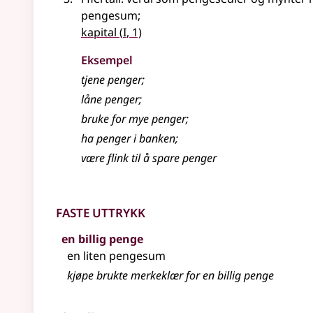
pengesum
;
1
kapital
(
I
, 1)
Eksempel
tjene penger
;
låne penger
;
bruke for mye penger
;
ha penger i banken
;
være flink til å spare penger
Faste uttrykk
en billig penge
en liten pengesum
kjøpe brukte merkeklær for en billig penge