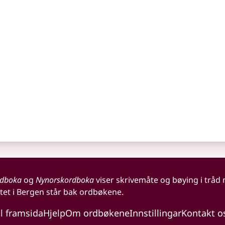
rdboka
og
Nynorskordboka
viser skrivemåte og bøying i tråd
tet i Bergen står bak ordbøkene.
il framsida
Hjelp
Om ordbøkene
Innstillingar
Kontakt o