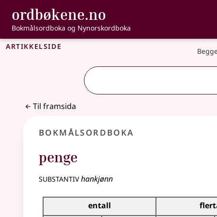
, Bokmålsordbo
ordbøkene.no
Gå til hovudinnhald
Tilgjenge
Bokmålsordboka og Nynorskordboka
Artikkelside
Begge
Til framsida
Bokmålsordboka
penge
substantiv
hankjønn
Bøyingstabell for dette substantivet
entall
flert