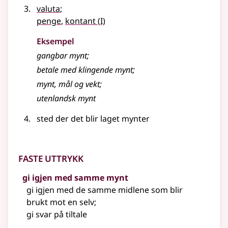
valuta
;
1
penge
,
kontant
(
I)
Eksempel
gangbar
mynt
;
betale med klingende
mynt
;
mynt
, mål og vekt
;
utenlandsk
mynt
sted der det blir laget mynter
Faste uttrykk
gi igjen med samme mynt
gi igjen med de samme midlene som blir
brukt mot en selv
;
gi svar på tiltale