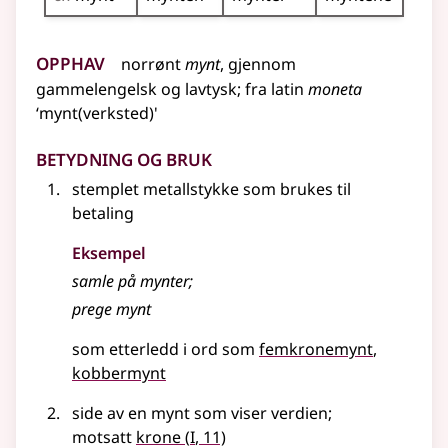
Opphav
norrønt
mynt
,
gjennom
gammelengelsk
og
lavtysk
;
fra
latin
moneta
‘mynt(verksted)'
Betydning og bruk
stemplet metallstykke som brukes til
betaling
Eksempel
samle på
mynter
;
prege
mynt
som etterledd i ord som
femkronemynt
kobbermynt
side av en mynt som viser verdien
;
1
motsatt
krone
(
I
, 11)