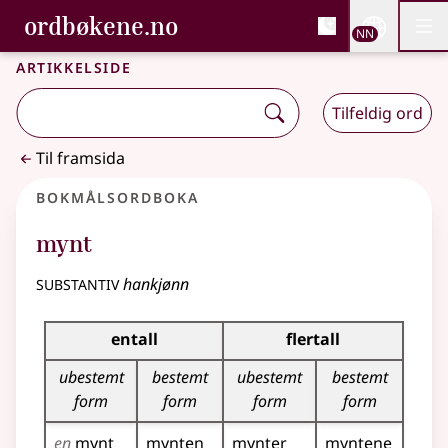
, Bokmålsordboka og N
ordbøkene.no
Nettsi
NN
Men
Gå til hovudinnhald
Tilgjenge
Bokmålsordboka og Nynorskordboka
Artikkelside
Tilfeldig ord
Til framsida
Bokmålsordboka
mynt
substantiv
hankjønn
Bøyingstabell for dette substantivet
entall
flertall
ubestemt
bestemt
ubestemt
bestemt
form
form
form
form
en
mynt
mynten
mynter
myntene