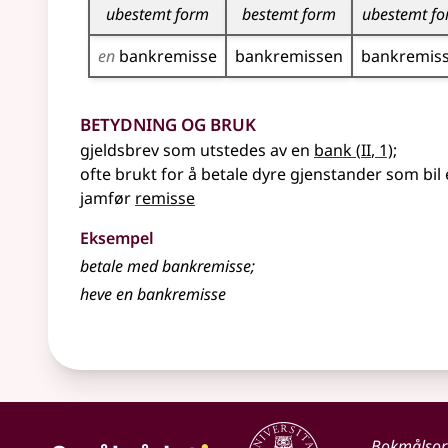
ubestemt form
bestemt form
ubestemt f
en
bank­remisse
bank­remissen
bank­remis
Betydning og bruk
2
gjeldsbrev som utstedes av en
bank
(
II
, 1)
;
ofte brukt for å betale dyre gjenstander som bil
jamfør
remisse
Eksempel
betale med bankremisse
;
heve en bankremisse
Bokmålso