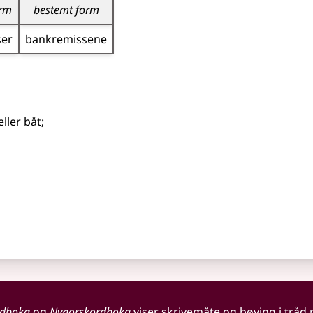
orm
bestemt form
ser
bank­remissene
eller
båt
;
rdboka
og
Nynorskordboka
viser skrivemåte og bøying i tråd