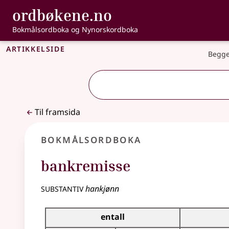
, Bokmålsordbo
ordbøkene.no
Gå til hovudinnhald
Tilgjenge
Bokmålsordboka og Nynorskordboka
Artikkelside
Begge
Til framsida
Bokmålsordboka
bankremisse
substantiv
hankjønn
Bøyingstabell for dette substantivet
entall