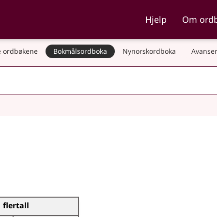
ka og Nynorskordboka
Hjelp
Om ord
 ordbøkene
Bokmålsordboka
Nynorskordboka
Avanser
flertall