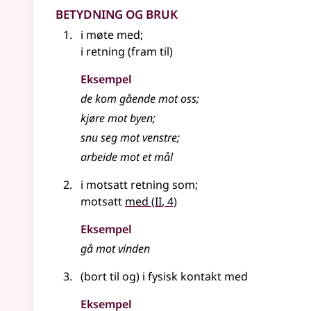
Betydning og bruk
i møte med
;
i retning (fram til)
Eksempel
de kom gående
mot
oss
;
kjøre
mot
byen
;
snu seg mot venstre
;
arbeide
mot
et mål
i motsatt retning som
;
2
motsatt
med
(
II
, 4)
Eksempel
gå
mot
vinden
(bort til og) i fysisk kontakt med
Eksempel