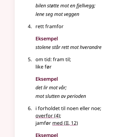
bilen støtte mot en fjellvegg
;
lene seg mot veggen
rett framfor
Eksempel
stolene står rett mot hverandre
om tid: fram til
;
like før
Eksempel
det lir
mot
vår
;
mot
slutten av perioden
i forholdet til noen eller noe
;
overfor
(4)
;
2
jamfør
med
(
II
, 12)
Eksempel