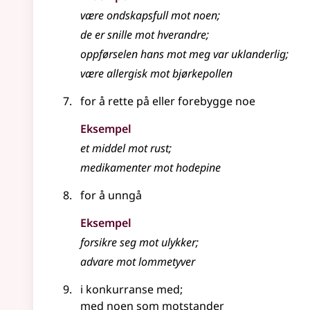
være ondskapsfull
mot
noen
;
de er snille mot hverandre
;
oppførselen hans
mot
meg var uklanderlig
;
være allergisk mot bjørkepollen
for å rette på
eller
forebygge noe
Eksempel
et middel
mot
rust
;
medikamenter mot hodepine
for å unngå
Eksempel
forsikre seg
mot
ulykker
;
advare
mot
lommetyver
i konkurranse med
;
med noen som motstander