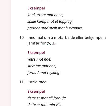
Eksempel
konkurrere
mot
noen
;
spille kamp mot et topplag
;
partene stod steilt
mot
hverandre
med mål om å motarbeide eller bekjempe 
5
jamfør
for
(
V
, 3)
Eksempel
være
mot
noe
;
stemme
mot
noe
;
forbud
mot
røyking
i strid med
Eksempel
dette er
mot
all fornuft
;
dette er
mot
min vilje