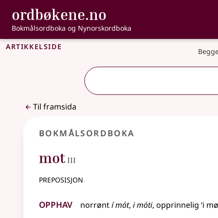
, Bokmålsordbo
ordbøkene.no
Gå til hovudinnhald
Tilgjenge
Bokmålsordboka og Nynorskordboka
Artikkelside
Begge
Til framsida
Bokmålsordboka
3
mot
III
preposisjon
Opphav
norrønt
í mót
,
i móti
, opprinnelig ‘i m