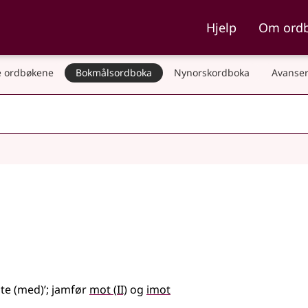
ka og Nynorskordboka
Hjelp
Om ord
 ordbøkene
Bokmålsordboka
Nynorskordboka
Avanser
2
øte (med)’
;
jamfør
mot
(
II)
og
imot