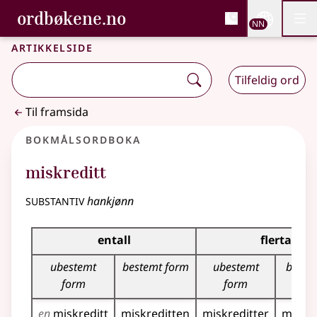
, Bokmålsordboka og N
ordbøkene.no
Nettsi
NN
Men
Gå til hovudinnhald
Tilgjenge
Bokmålsordboka og Nynorskordboka
Artikkelside
Tilfeldig ord
Til framsida
Bokmålsordboka
miskreditt
substantiv
hankjønn
Bøyingstabell for dette substantivet
entall
flertall
ubestemt
bestemt form
ubestemt
beste
form
form
en
miskreditt
miskreditten
miskreditter
miskre