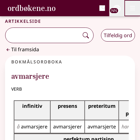
, Bokmålsordboka og N
ordbøkene.no
Nettsi
NN
Men
Gå til hovudinnhald
Tilgjenge
Bokmålsordboka og Nynorskordboka
Artikkelside
Tilfeldig ord
Til framsida
Bokmålsordboka
avmarsjere
verb
Bøyingstabell for dette verbet
infinitiv
presens
preteritum
pre
perf
å
avmarsjere
avmarsjerer
avmarsjerte
har
avm
Bøyingstabell for dette verbet (partisippformer)
perfektum partisipp