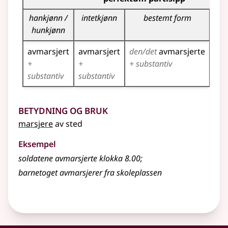
hankjønn /
intetkjønn
bestemt form
hunkjønn
avmarsjert
avmarsjert
den/det
avmarsjerte
avm
+
+
+ substantiv
+ s
substantiv
substantiv
Betydning og bruk
marsjere
av sted
Eksempel
soldatene avmarsjerte klokka 8.00
;
barnetoget avmarsjerer fra skoleplassen