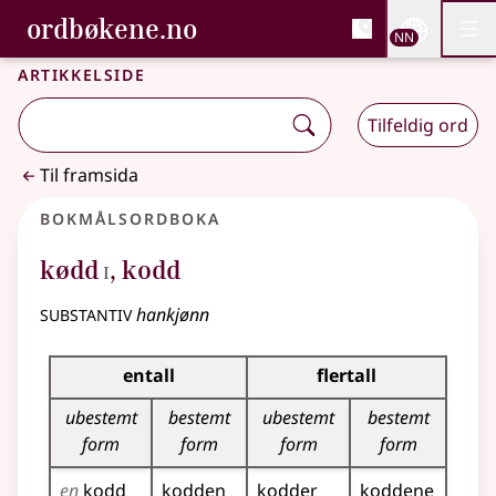
, Bokmålsordboka og N
ordbøkene.no
Nettsi
NN
Men
Gå til hovudinnhald
Tilgjenge
Bokmålsordboka og Nynorskordboka
Artikkelside
Tilfeldig ord
Til framsida
Bokmålsordboka
1
kødd
,
kodd
I
substantiv
hankjønn
Bøyingstabell for dette substantivet
entall
flertall
ubestemt
bestemt
ubestemt
bestemt
form
form
form
form
en
kodd
kodden
kodder
koddene