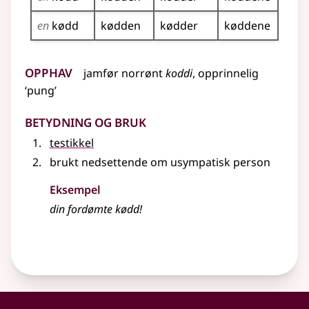
en
kødd
kødden
kødder
køddene
Opphav
jamfør
norrønt
koddi
, opprinnelig
‘pung’
Betydning og bruk
testikkel
brukt
nedsettende
om usympatisk person
Eksempel
din fordømte
kødd
!