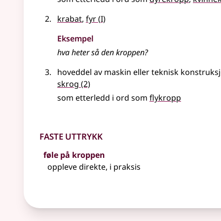
1
krabat
,
fyr
(
I)
Eksempel
hva heter så den
kroppen
?
hoveddel av maskin eller teknisk konstruks
skrog
(2)
som etterledd i ord som
flykropp
Faste uttrykk
føle på kroppen
oppleve direkte, i praksis