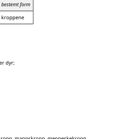
bestemt form
kroppene
er dyr
;
kropp
mannskropp
menneskekropp