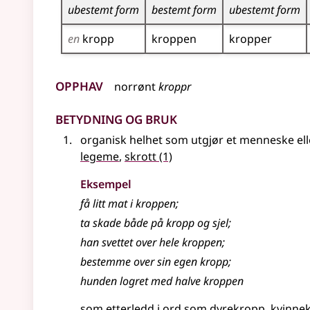
ubestemt form
bestemt form
ubestemt form
en
kropp
kroppen
kropper
Opphav
norrønt
kroppr
Betydning og bruk
organisk helhet som utgjør et menneske ell
legeme
,
skrott
(1)
Eksempel
få litt mat i
kroppen
;
ta skade både på
kropp
og sjel
;
han svettet over hele kroppen
;
bestemme over sin egen kropp
;
hunden logret med halve kroppen
som etterledd i ord som
dyrekropp
kvinne