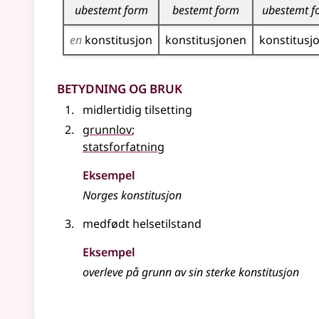
ubestemt form
bestemt form
ubestemt f
en
konstitusjon
konstitusjonen
konstitusj
Betydning og bruk
midlertidig tilsetting
grunnlov
;
statsforfatning
Eksempel
Norges
konstitusjon
medfødt helsetilstand
Eksempel
overleve på grunn av sin sterke
konstitusjon