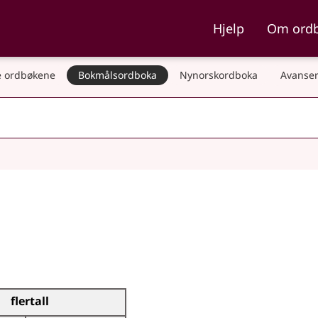
ka og Nynorskordboka
Hjelp
Om ord
 ordbøkene
Bokmålsordboka
Nynorskordboka
Avanser
flertall