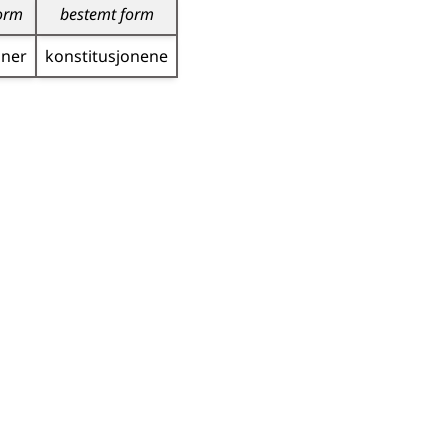
orm
bestemt form
oner
konstitusjonene