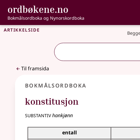
, Bokmålsordbo
ordbøkene.no
Gå til hovudinnhald
Tilgjenge
Bokmålsordboka og Nynorskordboka
Artikkelside
Begge
Til framsida
Bokmålsordboka
konstitusjon
substantiv
hankjønn
Bøyingstabell for dette substantivet
entall