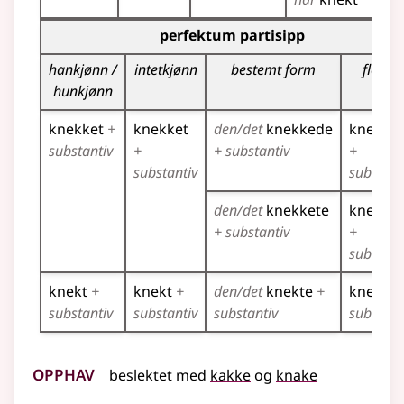
Bøyingstabell for dette verbet (partisippformer)
perfektum partisipp
hankjønn /
intetkjønn
bestemt form
flertall
hunkjønn
knekket
+
knekket
den/det
knekkede
knekke
substantiv
+
+ substantiv
+
substantiv
substant
den/det
knekkete
knekke
+ substantiv
+
substant
knekt
+
knekt
+
den/det
knekte
+
knekte
substantiv
substantiv
substantiv
substant
Opphav
beslektet
med
kakke
og
knake