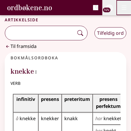
, Bokmålsordboka og N
ordbøkene.no
Nettsi
NN
Men
Gå til hovudinnhald
Tilgjenge
Bokmålsordboka og Nynorskordboka
Artikkelside
Tilfeldig ord
Til framsida
Bokmålsordboka
1
knekke
I
verb
Bøyingstabell for dette verbet
infinitiv
presens
preteritum
presens
i
perfektum
å
knekke
knekker
knakk
har
knekket
k
har
knekt