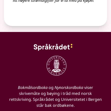
litt høyere strømutgifter får vi ta med på kjøpet
Bokmålsordboka
og
Nynorskordboka
viser
skrivemåte og bøying i tråd med norsk
rettskriving. Språkrådet og Universitetet i Bergen
står bak ordbøkene.