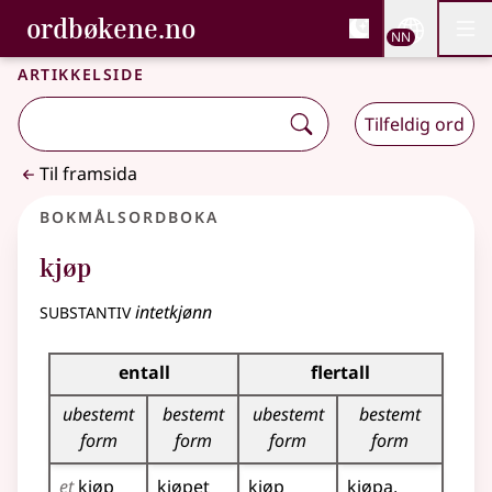
, Bokmålsordboka og N
ordbøkene.no
Nettsi
NN
Men
Gå til hovudinnhald
Tilgjenge
Bokmålsordboka og Nynorskordboka
Artikkelside
Tilfeldig ord
Til framsida
Bokmålsordboka
kjøp
substantiv
intetkjønn
Bøyingstabell for dette substantivet
entall
flertall
ubestemt
bestemt
ubestemt
bestemt
form
form
form
form
et
kjøp
kjøpet
kjøp
kjøpa