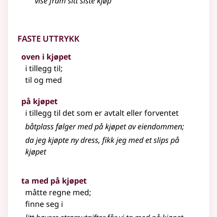
vise fram sitt siste
kjøp
Faste uttrykk
oven i kjøpet
i tillegg til
;
til og med
på kjøpet
i tillegg til det som er avtalt eller forventet
båtplass følger med på kjøpet av eiendommen
;
da jeg kjøpte ny dress, fikk jeg med et slips på
kjøpet
ta med på kjøpet
måtte regne med
;
finne seg i