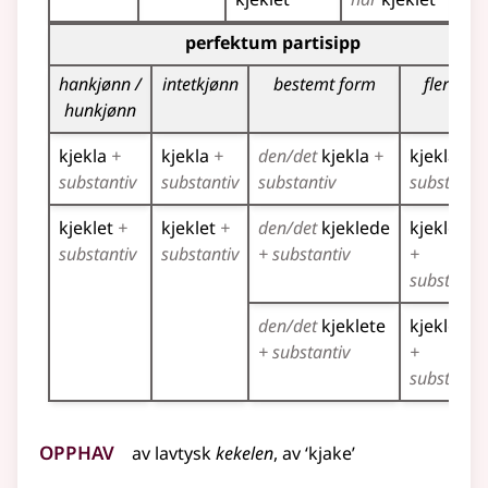
Bøyingstabell for dette verbet (partisippformer)
perfektum partisipp
hankjønn /
intetkjønn
bestemt form
flertall
hunkjønn
kjekla
+
kjekla
+
den/det
kjekla
+
kjekla
+
substantiv
substantiv
substantiv
substantiv
kjeklet
+
kjeklet
+
den/det
kjeklede
kjeklede
substantiv
substantiv
+ substantiv
+
substantiv
den/det
kjeklete
kjeklete
+ substantiv
+
substantiv
Opphav
av
lavtysk
kekelen
, av ‘kjake’