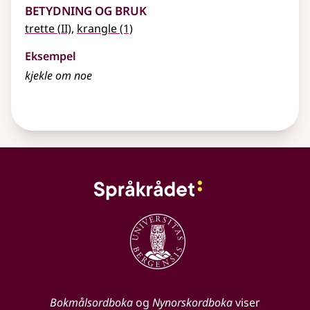
Betydning og bruk
2
trette
(
II)
,
krangle
(1)
Eksempel
kjekle
om noe
Bokmålsordboka
og
Nynorskordboka
viser