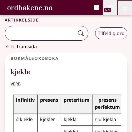
, Bokmålsordboka og N
ordbøkene.no
Nettsi
NN
Men
Gå til hovudinnhald
Tilgjenge
Bokmålsordboka og Nynorskordboka
Artikkelside
Tilfeldig ord
Til framsida
Bokmålsordboka
kjekle
verb
Bøyingstabell for dette verbet
infinitiv
presens
preteritum
presens
im
perfektum
å
kjekle
kjekler
kjekla
har
kjekla
kje
kje
kjeklet
har
kjeklet