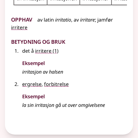
Opphav
av
latin
irritatio
, av
irritare
;
jamfør
irritere
Betydning og bruk
det å
irritere
(1)
Eksempel
irritasjon
av halsen
ergrelse
,
forbitrelse
Eksempel
la sin
irritasjon
gå ut over omgivelsene