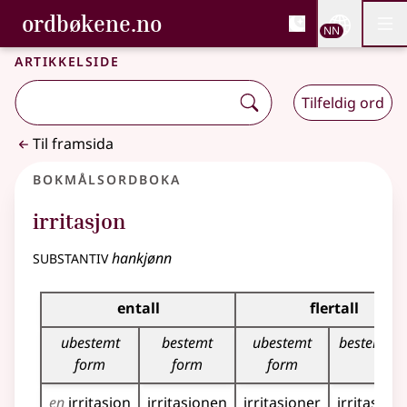
, Bokmålsordboka og N
ordbøkene.no
Nettsi
NN
Men
Gå til hovudinnhald
Tilgjenge
Bokmålsordboka og Nynorskordboka
Artikkelside
Tilfeldig ord
Til framsida
Bokmålsordboka
irritasjon
substantiv
hankjønn
Bøyingstabell for dette substantivet
entall
flertall
ubestemt
bestemt
ubestemt
bestemt f
form
form
form
en
irritasjon
irritasjonen
irritasjoner
irritasjon