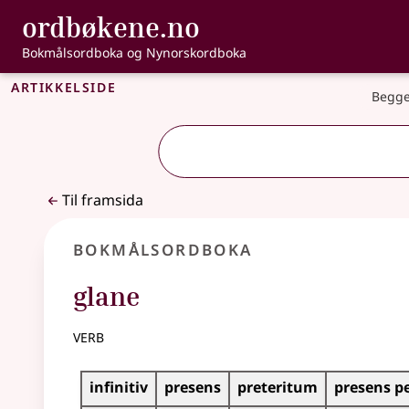
, Bokmålsordbo
ordbøkene.no
Gå til hovudinnhald
Tilgjenge
Bokmålsordboka og Nynorskordboka
Artikkelside
Begge
Til framsida
Bokmålsordboka
glane
verb
Bøyingstabell for dette verbet
infinitiv
presens
preteritum
presens p