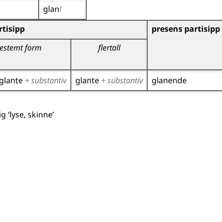
glan
!
)
tisipp
presens partisipp
estemt form
flertall
glante
+ substantiv
glante
+ substantiv
glanende
g ‘lyse, skinne’