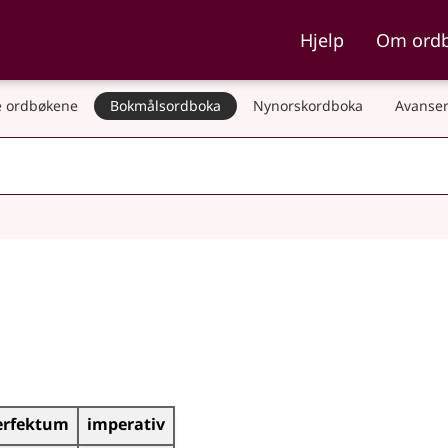
ka og Nynorskordboka
Hjelp
Om ord
 ordbøkene
Bokmålsordboka
Nynorskordboka
Avanser
erfektum
imperativ