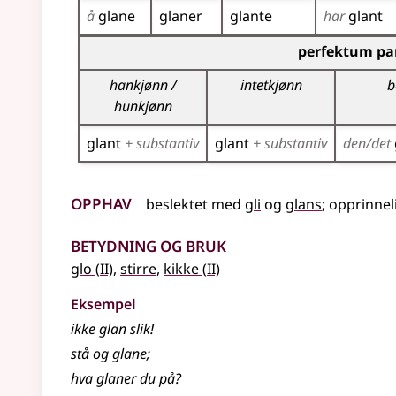
å
glane
glaner
glante
har
glant
Bøyingstabell for dette verbet (partisippformer
perfektum par
hankjønn /
intetkjønn
b
hunkjønn
glant
+ substantiv
glant
+ substantiv
den/det
Opphav
beslektet
med
gli
og
glans
;
opprinneli
Betydning og bruk
2
2
glo
(
II)
,
stirre
,
kikke
(
II)
Eksempel
ikke glan slik!
stå og
glane
;
hva
glaner
du på?