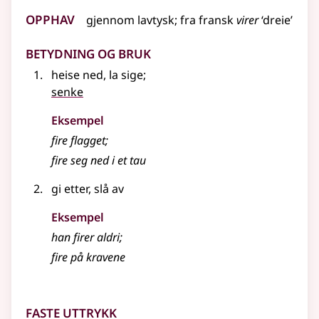
Opphav
gjennom
lavtysk
;
fra
fransk
virer
‘dreie’
Betydning og bruk
heise ned, la sige
;
senke
Eksempel
fire
flagget
;
fire
seg ned i et tau
gi etter, slå av
Eksempel
han
firer
aldri
;
fire
på kravene
Faste uttrykk