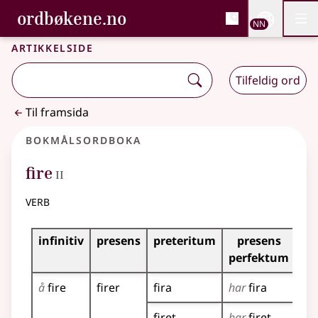
, Bokmålsordboka og N
ordbøkene.no
Nettsi
NN
Men
Gå til hovudinnhald
Tilgjenge
Bokmålsordboka og Nynorskordboka
Artikkelside
Tilfeldig ord
Til framsida
Bokmålsordboka
2
fire
II
verb
Bøyingstabell for dette verbet
infinitiv
presens
preteritum
presens
im
perfektum
å
fire
firer
fira
har
fira
fir
!
firet
har
firet