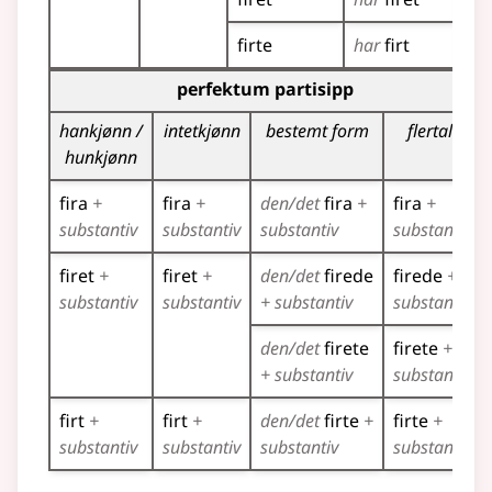
firte
har
firt
Bøyingstabell for dette verbet (partisippformer)
perfektum partisipp
hankjønn /
intetkjønn
bestemt form
flertall
hunkjønn
fira
+
fira
+
den/det
fira
+
fira
+
substantiv
substantiv
substantiv
substantiv
firet
+
firet
+
den/det
firede
firede
+
substantiv
substantiv
+ substantiv
substantiv
den/det
firete
firete
+
+ substantiv
substantiv
firt
+
firt
+
den/det
firte
+
firte
+
substantiv
substantiv
substantiv
substantiv