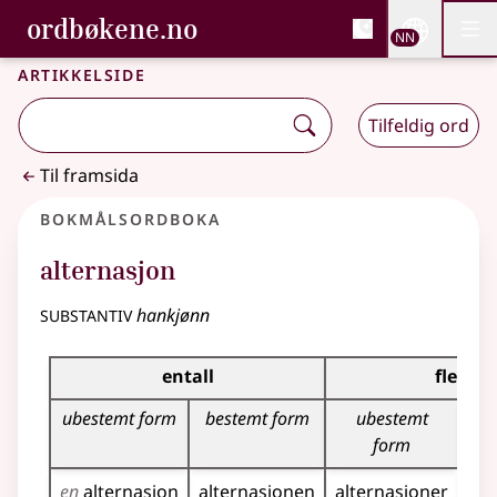
, Bokmålsordboka og N
ordbøkene.no
Nettsi
NN
Men
Gå til hovudinnhald
Tilgjenge
Bokmålsordboka og Nynorskordboka
Artikkelside
Tilfeldig ord
Til framsida
Bokmålsordboka
alternasjon
substantiv
hankjønn
Bøyingstabell for dette substantivet
entall
flertall
ubestemt form
bestemt form
ubestemt
be
form
en
alternasjon
alternasjonen
alternasjoner
alt