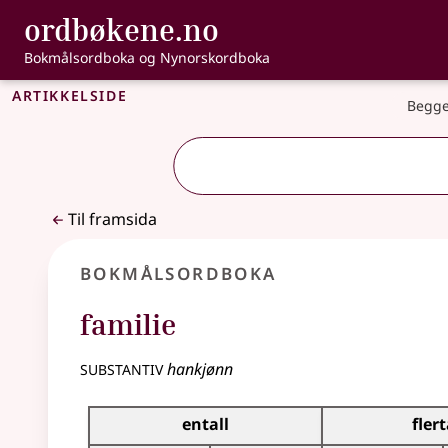
, Bokmålsordbo
ordbøkene.no
Gå til hovudinnhald
Tilgjenge
Bokmålsordboka og Nynorskordboka
Artikkelside
Begge
Til framsida
Bokmålsordboka
familie
substantiv
hankjønn
Bøyingstabell for dette substantivet
entall
flert