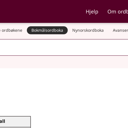
ka og Nynorskordboka
Hjelp
Om ord
 ordbøkene
Bokmålsordboka
Nynorskordboka
Avanser
all