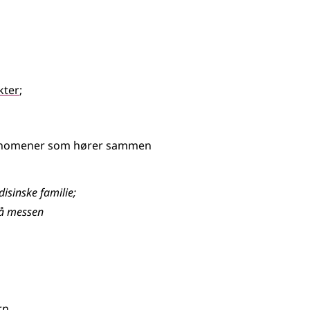
kter
;
 fenomener som hører sammen
edisinske
familie
;
på messen
rn