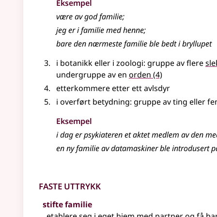
Eksempel
være av god
familie
;
jeg er i
familie
med henne
;
bare den nærmeste
familie
ble bedt i bryllupet
i botanikk
eller
i zoologi
: gruppe av flere
sle
undergruppe av en
orden
(4)
etterkommere etter ett avlsdyr
i overført betydning
: gruppe av ting eller
Eksempel
i dag er psykiateren et aktet medlem av den m
en ny
familie
av datamaskiner ble introdusert 
Faste uttrykk
stifte familie
etablere seg i eget hjem med partner og få ba