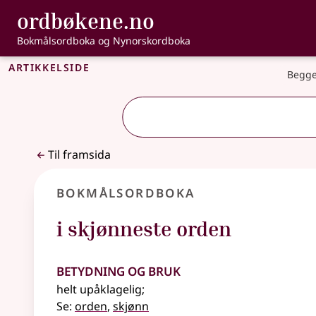
, Bokmålsordbo
ordbøkene.no
Gå til hovudinnhald
Tilgjenge
Bokmålsordboka og Nynorskordboka
Artikkelside
Begge
Til framsida
Bokmålsordboka
i skjønneste orden
Betydning og bruk
helt upåklagelig
;
Se:
orden
,
skjønn