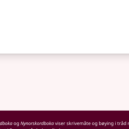
rdboka
og
Nynorskordboka
viser skrivemåte og bøying i tråd