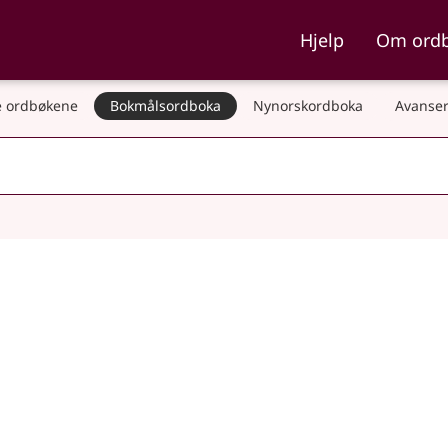
ka og Nynorskordboka
Hjelp
Om ord
 ordbøkene
Bokmålsordboka
Nynorskordboka
Avanser