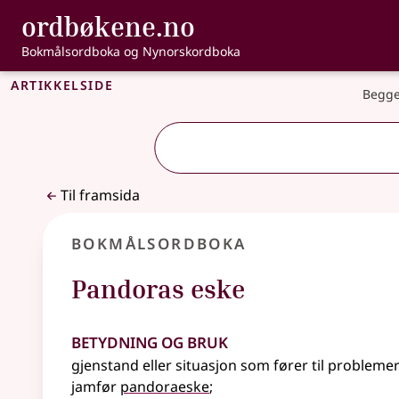
, Bokmålsordbo
ordbøkene.no
Gå til hovudinnhald
Tilgjenge
Bokmålsordboka og Nynorskordboka
Artikkelside
Begge
Til framsida
Bokmålsordboka
Pandoras eske
Betydning og bruk
gjenstand eller situasjon som fører til problemer
jamfør
pandoraeske
;