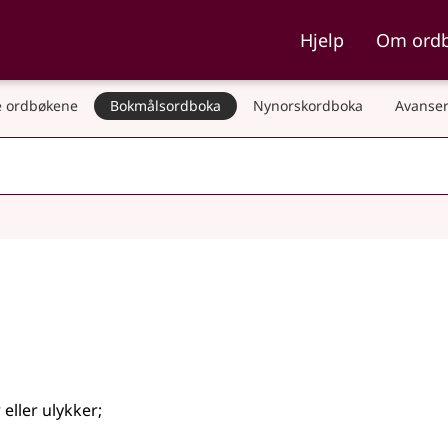
ka og Nynorskordboka
Hjelp
Om ord
 ordbøkene
Bokmålsordboka
Nynorskordboka
Avanser
 eller ulykker
;