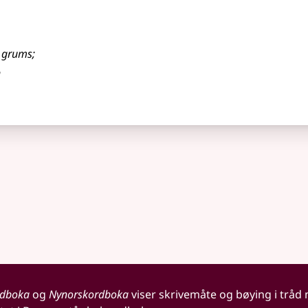
g grums
;
n
rdboka
og
Nynorskordboka
viser skrivemåte og bøying i tråd