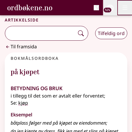
, Bokmålsordboka og N
ordbøkene.no
Nettsi
NN
Men
Gå til hovudinnhald
Tilgjenge
Bokmålsordboka og Nynorskordboka
Artikkelside
Tilfeldig ord
Til framsida
Bokmålsordboka
på kjøpet
Betydning og bruk
i tillegg til det som er avtalt eller forventet
;
Se:
kjøp
Eksempel
båtplass følger med på kjøpet av eiendommen
;
da jeg kjøpte ny dress, fikk jeg med et slips på kjøpet