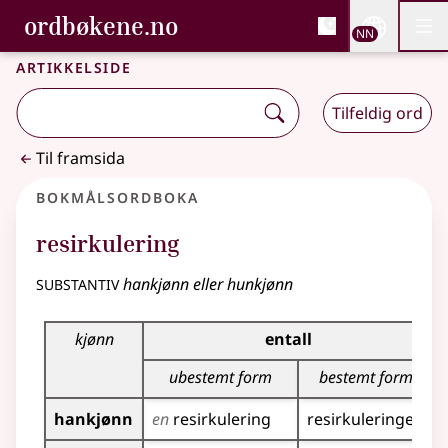
, Bokmålsordboka og N
ordbøkene.no
Nettsi
NN
Men
Gå til hovudinnhald
Tilgjenge
Bokmålsordboka og Nynorskordboka
Artikkelside
Tilfeldig ord
Til framsida
Bokmålsordboka
resirkulering
substantiv
hankjønn eller hunkjønn
Bøyingstabell for dette substantivet
kjønn
entall
ubestemt form
bestemt form
hankjønn
en
resirkulering
resirkuleringen