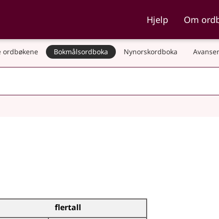
ka og Nynorskordboka
Hjelp
Om ord
 ordbøkene
Bokmålsordboka
Nynorskordboka
Avanser
flertall