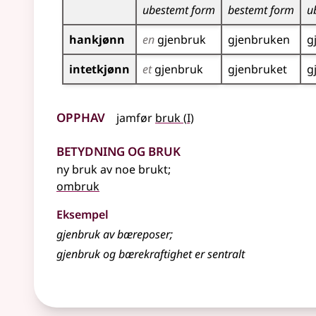
ubestemt form
bestemt form
u
hankjønn
en
gjenbruk
gjenbruken
g
intetkjønn
et
gjenbruk
gjenbruket
g
Opphav
1
jamfør
bruk
(
I)
Betydning og bruk
ny bruk av noe brukt
;
ombruk
Eksempel
gjenbruk av bæreposer
;
gjenbruk og bærekraftighet er sentralt