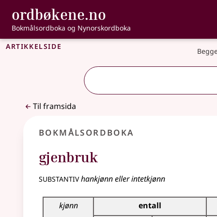
, Bokmålsordbo
ordbøkene.no
Gå til hovudinnhald
Tilgjenge
Bokmålsordboka og Nynorskordboka
Artikkelside
Begge
Til framsida
Bokmålsordboka
gjenbruk
substantiv
hankjønn eller intetkjønn
Bøyingstabell for dette substantivet
kjønn
entall