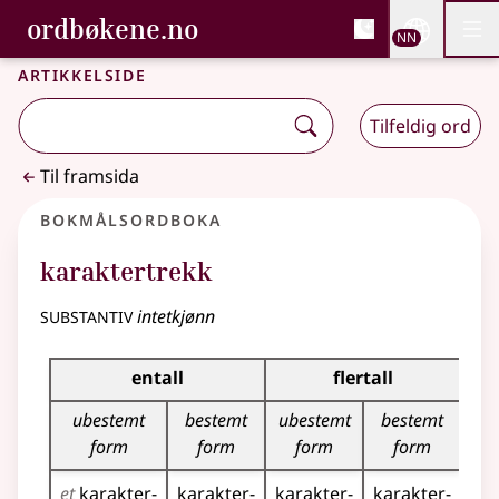
, Bokmålsordboka og N
ordbøkene.no
Nettsi
NN
Men
Gå til hovudinnhald
Tilgjenge
Bokmålsordboka og Nynorskordboka
Artikkelside
Tilfeldig ord
Til framsida
Bokmålsordboka
karaktertrekk
substantiv
intetkjønn
Bøyingstabell for dette substantivet
entall
flertall
ubestemt
bestemt
ubestemt
bestemt
form
form
form
form
et
karakter­
karakter­
karakter­
karakter­