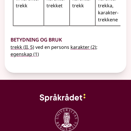
trekk
trekket
trekk
trekka
karakter­
trekkene
Betydning og bruk
2
trekk
(
II
, 5)
ved en persons
karakter
(2)
;
egenskap
(1)