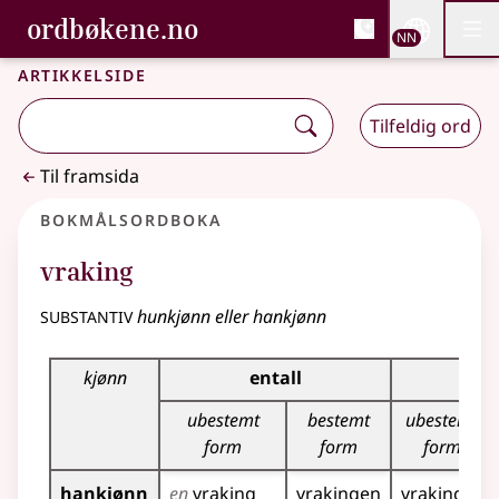
, Bokmålsordboka og N
ordbøkene.no
Nettsi
NN
Men
Gå til hovudinnhald
Tilgjenge
Bokmålsordboka og Nynorskordboka
Artikkelside
Tilfeldig ord
Til framsida
Bokmålsordboka
vraking
substantiv
hunkjønn eller hankjønn
Bøyingstabell for dette substantivet
kjønn
entall
fler
ubestemt
bestemt
ubestemt
form
form
form
hankjønn
en
vraking
vrakingen
vrakinger