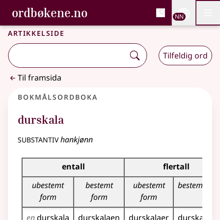
, Bokmålsordboka og N
ordbøkene.no
Nettsi
NN
Men
Gå til hovudinnhald
Tilgjenge
Bokmålsordboka og Nynorskordboka
Artikkelside
Tilfeldig ord
Til framsida
Bokmålsordboka
durskala
substantiv
hankjønn
Bøyingstabell for dette substantivet
entall
flertall
ubestemt
bestemt
ubestemt
bestemt fo
form
form
form
en
durskala
durskalaen
durskalaer
durskalaen