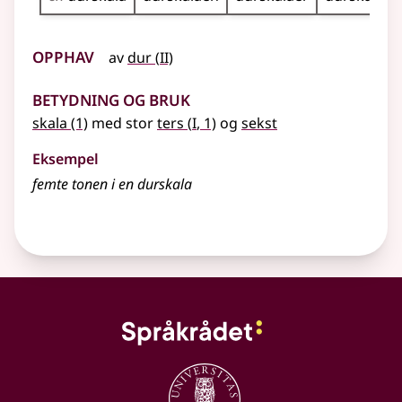
Opphav
2
av
dur
(
II)
Betydning og bruk
1
skala
(1)
med stor
ters
(
I
, 1)
og
sekst
Eksempel
femte tonen i en durskala