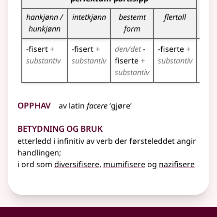
part
hankjønn /
intetkjønn
bestemt
flertall
hunkjønn
form
-fisert
+
-fisert
+
den/det
-
-fiserte
+
-
substantiv
substantiv
fiserte
+
substantiv
fise
substantiv
Opphav
av
latin
facere
‘gjøre’
Betydning og bruk
etterledd i infinitiv av verb der førsteleddet angir
handlingen
;
i ord som
diversifisere
,
mumifisere
og
nazifisere