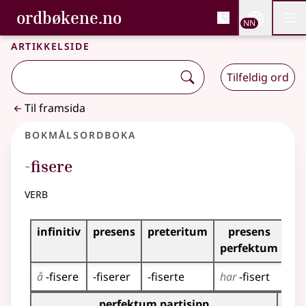
, Bokmålsordboka og N
ordbøkene.no
Nettsi
NN
Men
Gå til hovudinnhald
Tilgjenge
Bokmålsordboka og Nynorskordboka
Artikkelside
Tilfeldig ord
Til framsida
Bokmålsordboka
-fisere
verb
Bøyingstabell for dette verbet
infinitiv
presens
preteritum
presens
im
perfektum
å
-fisere
-fiserer
-fiserte
har
-fisert
-fi
Bøyingstabell for dette verbet (partisippformer)
perfektum partisipp
pre