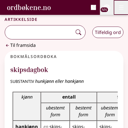
, Bokmålsordboka og N
ordbøkene.no
Nettsi
NN
Men
Gå til hovudinnhald
Tilgjenge
Bokmålsordboka og Nynorskordboka
Artikkelside
Tilfeldig ord
Til framsida
Bokmålsordboka
skipsdagbok
substantiv
hunkjønn eller hankjønn
Bøyingstabell for dette substantivet
kjønn
entall
flert
ubestemt
bestemt
ubestemt
form
form
form
hankjønn
en
skips­
skips­
skips­
s