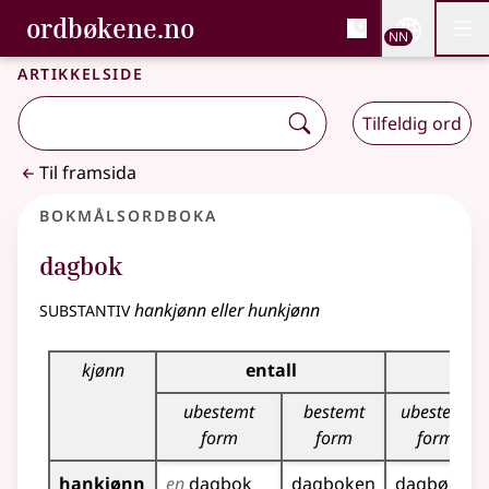
, Bokmålsordboka og N
ordbøkene.no
Nettsi
NN
Men
Gå til hovudinnhald
Tilgjenge
Bokmålsordboka og Nynorskordboka
Artikkelside
Tilfeldig ord
Til framsida
Bokmålsordboka
dagbok
substantiv
hankjønn eller hunkjønn
Bøyingstabell for dette substantivet
kjønn
entall
fle
ubestemt
bestemt
ubestemt
form
form
form
hankjønn
en
dagbok
dagboken
dagbøker