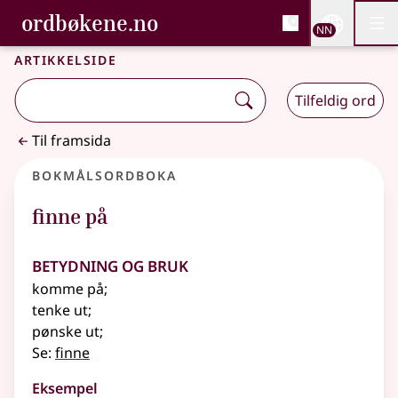
, Bokmålsordboka og N
ordbøkene.no
Nettsi
NN
Men
Gå til hovudinnhald
Tilgjenge
Bokmålsordboka og Nynorskordboka
Artikkelside
Tilfeldig ord
Til framsida
Bokmålsordboka
finne på
Betydning og bruk
komme på
;
tenke ut
;
pønske ut
;
Se:
finne
Eksempel