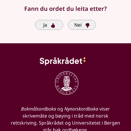
Fann du ordet du leita etter?
Ja
Nei
Bokmålsordboka
og
Nynorskordboka
viser
skrivemåte og bøying i tråd med norsk
rettskriving. Språkrådet og Universitetet i Bergen
står bak ordbøkene.