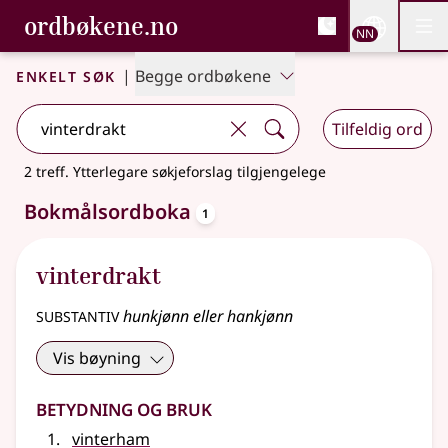
, Bokmålsordboka og N
ordbøkene.no
Nettsi
NN
Men
Gå til hovudinnhald
Tilgjenge
Bokmålsordboka og Nynorskordboka
Enkelt søk
|
Begge ordbøkene
Tilfeldig ord
2 treff
.
Ytterlegare søkjeforslag tilgjengelege
oppslagsord
Bokmålsordboka
1
vinterdrakt
substantiv
hunkjønn eller hankjønn
Vis bøyning
Betydning og bruk
vinterham