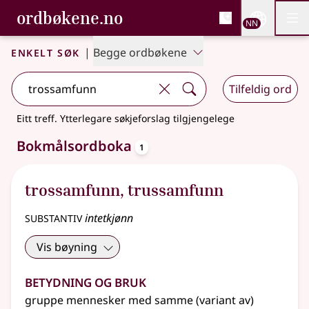
, Bokmålsordboka og N
ordbøkene.no
Nettsi
NN
Men
Gå til hovudinnhald
Tilgjenge
Bokmålsordboka og Nynorskordboka
Enkelt søk
|
Begge ordbøkene
Tilfeldig ord
Eitt treff
.
Ytterlegare søkjeforslag tilgjengelege
oppslagsord
Bokmålsordboka
1
trossamfunn
,
trussamfunn
substantiv
intetkjønn
Vis bøyning
Betydning og bruk
gruppe mennesker med samme (variant av)