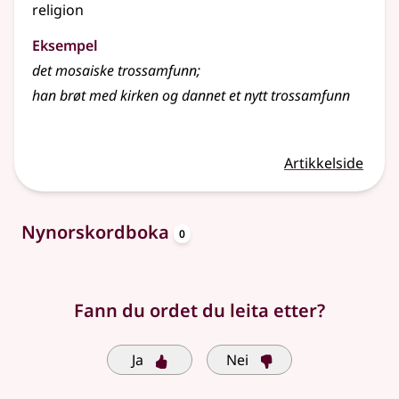
religion
Eksempel
det mosaiske trossamfunn
;
han brøt med kirken og dannet et nytt
trossamfunn
Artikkelside
oppslagsord
Nynorskordboka
0
Fann du ordet du leita etter?
Ja
Nei