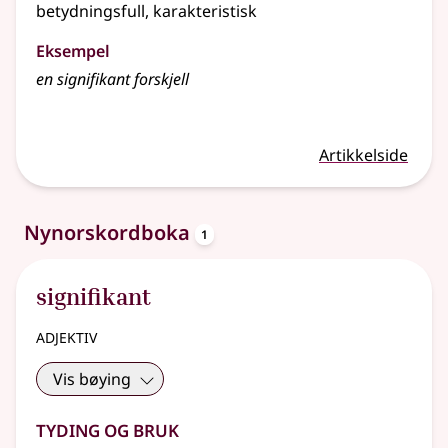
betydningsfull, karakteristisk
Eksempel
en
signifikant
forskjell
Artikkelside
oppslagsord
Nynorskordboka
1
signifikant
adjektiv
Vis bøying
Tyding og bruk