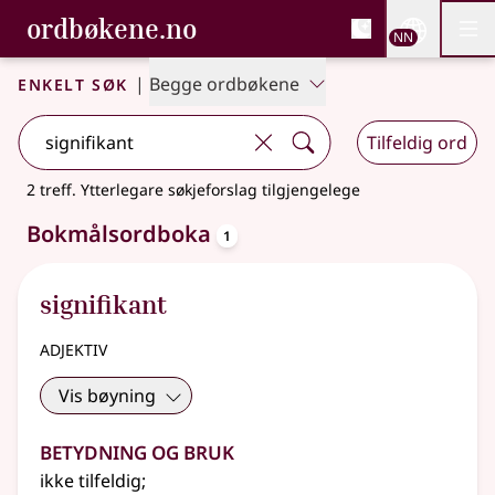
, Bokmålsordboka og N
ordbøkene.no
Nettsi
NN
Men
Gå til hovudinnhald
Tilgjenge
Bokmålsordboka og Nynorskordboka
Enkelt søk
|
Begge ordbøkene
Tilfeldig ord
2 treff
.
Ytterlegare søkjeforslag tilgjengelege
oppslagsord
Bokmålsordboka
1
signifikant
adjektiv
Vis bøyning
Betydning og bruk
ikke tilfeldig
;