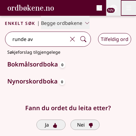
, Bokmålsordboka og N
ordbøkene.no
Nettsi
NN
Men
Gå til hovudinnhald
Tilgjenge
Bokmålsordboka og Nynorskordboka
Enkelt søk
|
Begge ordbøkene
Tilfeldig ord
Søkjeforslag tilgjengelege
oppslagsord
Bokmålsordboka
0
oppslagsord
Nynorskordboka
0
Fann du ordet du leita etter?
Ja
Nei