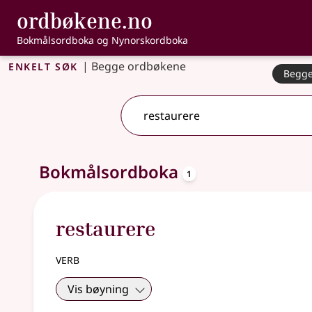
, Bokmålsordbo
ordbøkene.no
Gå til hovudinnhald
Tilgjenge
Bokmålsordboka og Nynorskordboka
Enkelt søk
|
Begge ordbøkene
Begge
2 treff
.
Ytterlegare søkjeforslag tilgjengelege
oppslagsord
Bokmålsordboka
1
restaurere
verb
Vis bøyning