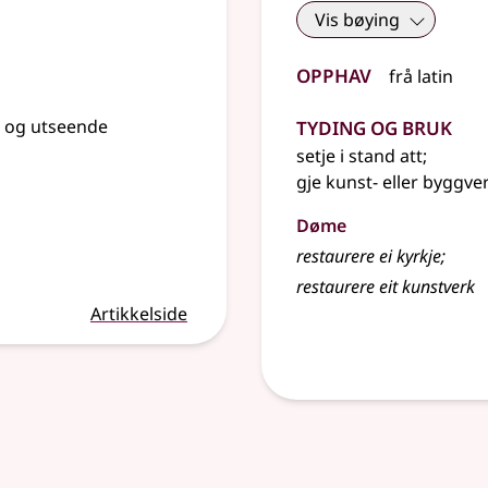
Vis bøying
Opphav
frå
latin
Tyding og bruk
 og utseende
setje i stand att
;
gje kunst- eller byggv
Døme
restaurere ei kyrkje
;
restaurere eit kunstverk
Artikkelside