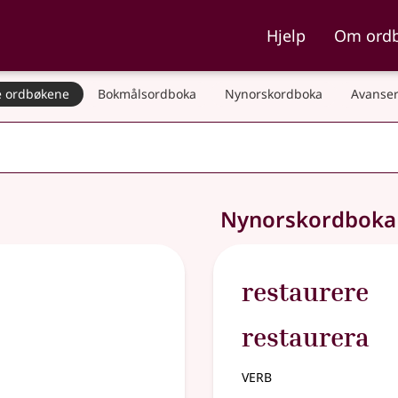
ka og Nynorskordboka
Hjelp
Om ord
 ordbøkene
Bokmålsordboka
Nynorskordboka
Avanser
Nynorskordbok
restaurere
restaurera
verb