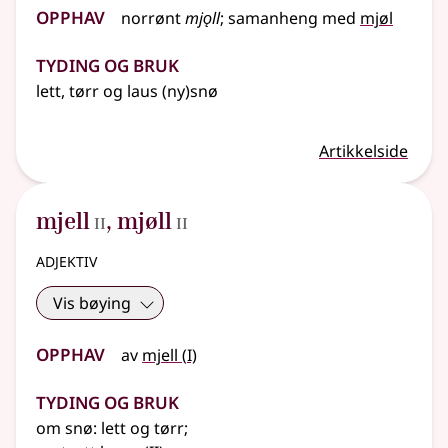
Opphav
norrønt
mjǫll
;
samanheng
med
mjøl
Tyding og bruk
lett, tørr og laus (ny)snø
Artikkelside
2
2
mjell
,
mjøll
II
II
adjektiv
Vis bøying
Opphav
1
av
mjell
(
I)
Tyding og bruk
om snø: lett og tørr
;