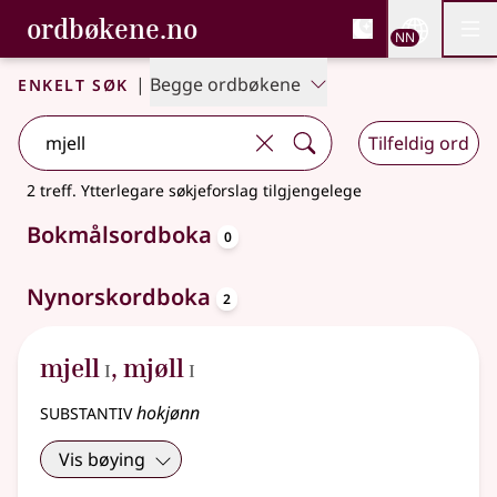
, Bokmålsordboka og N
ordbøkene.no
Nettsi
NN
Men
Gå til hovudinnhald
Tilgjenge
Bokmålsordboka og Nynorskordboka
Enkelt søk
|
Begge ordbøkene
Tilfeldig ord
2 treff
.
Ytterlegare søkjeforslag tilgjengelege
oppslagsord
Bokmålsordboka
0
oppslagsord
Nynorskordboka
2
1
1
mjell
,
mjøll
I
I
substantiv
hokjønn
Vis bøying