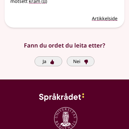
2
motsett
kram
(
II)
Artikkelside
Fann du ordet du leita etter?
Ja
Nei