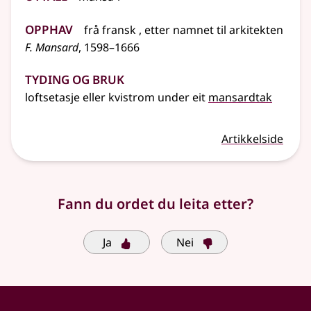
Opphav
frå
fransk
, etter namnet til arkitekten
F. Mansard
, 1598–1666
Tyding og bruk
loftsetasje
eller
kvistrom under eit
mansardtak
Artikkelside
Fann du ordet du leita etter?
Ja
Nei