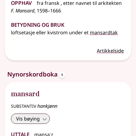
Opphav
fra
fransk
, etter navnet til arkitekten
F. Mansard
, 1598–1666
Betydning og bruk
loftsetasje
eller
kvistrom under et
mansardtak
Artikkelside
oppslagsord
Nynorskordboka
1
mansard
substantiv
hankjønn
Vis bøying
Uttale
mansaˊr