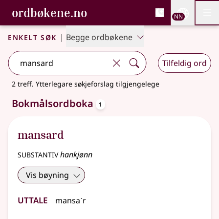
, Bokmålsordboka og N
ordbøkene.no
Nettsi
NN
Men
Gå til hovudinnhald
Tilgjenge
Bokmålsordboka og Nynorskordboka
Enkelt søk
|
Begge ordbøkene
Tilfeldig ord
2 treff
.
Ytterlegare søkjeforslag tilgjengelege
oppslagsord
Bokmålsordboka
1
mansard
substantiv
hankjønn
Vis bøyning
Uttale
mansaˊr